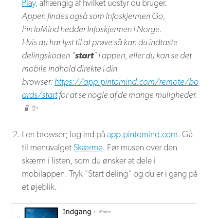
Play
, afhængig af hvilket udstyr du bruger.
Appen findes også som Infoskjermen Go,
PinToMind hedder Infoskjermen i Norge.
Hvis du har lyst til at prøve så kan du indtaste
delingskoden "
start
" i appen, eller du kan se det
mobile indhold direkte i din
browser:
https://app.pintomind.com/remote/bo
ards/start
for at se nogle af de mange muligheder.
📱✨
I en browser; log ind på
app.pintomind.com
. Gå
til menuvalget
Skærme
. Før musen over den
skærm i listen, som du ønsker at dele i
mobilappen. Tryk "Start deling" og du er i gang på
et øjeblik.