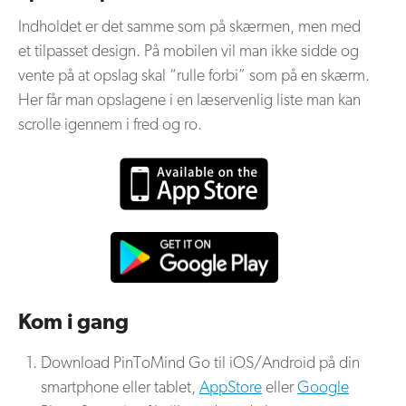
Indholdet er det samme som på skærmen, men med
et tilpasset design. På mobilen vil man ikke sidde og
vente på at opslag skal “rulle forbi” som på en skærm.
Her får man opslagene i en læservenlig liste man kan
scrolle igennem i fred og ro.
Kom i gang
Download PinToMind Go til iOS/Android på din
smartphone eller tablet,
AppStore
eller
Google